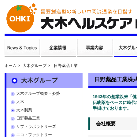
ホーム
>
大木グループ
>
日野薬品工業
日野薬品工業株
大木グループ概要・姿勢
1943年の創業以来
大木
伝統薬をベースに時代
手掛けております。
大木製薬
日野薬品工業
会社概要
リブ・ラボラトリーズ
エコ・ファクトリー