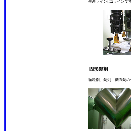
生産ラインは2ラインで
固形製剤
顆粒剤、錠剤、糖衣錠の