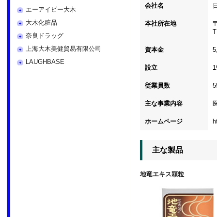
会社名
日
エーアイピー大木
大木化粧品
本社所在地
T
奈良ドラッグ
上海大木美健貿易有限公司
資本金
5
LAUGHBASE
設立
従業員数
5
主な事業内容
ホームページ
h
主な製品
地竜エキス顆粒