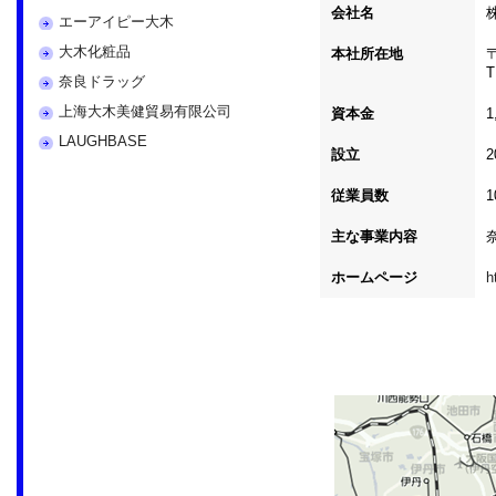
会社名
エーアイピー大木
大木化粧品
本社所在地
〒
T
奈良ドラッグ
上海大木美健貿易有限公司
資本金
1
LAUGHBASE
設立
従業員数
主な事業内容
ホームページ
h